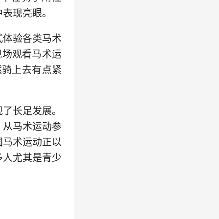
中表现亮眼。
体验各类马术
现场观看马术运
然骑上去有点紧
了长足发展。
；从马术运动参
国马术运动正以
多人尤其是青少