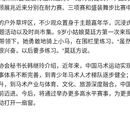
顾展兆近来分别在耐力赛、三项赛和盛装舞步比赛
户外草坪区，不少观众置身于主题嘉年华，沉浸式
题活动以及时尚市集。9岁小姑娘莫廷方第一次来
带领下，她勇敢地骑上小马，在围栏里练习。“虽
很兴奋，以后要多练习。”莫廷方说。
会秘书长韩继玲介绍，近年来，中国马术运动实现
事体系不断完善，到青少年马术人才梯队逐步健全
升，到马术产业与体育、文化、旅游深度融合，中
前迈进。今后，将通过举办更多高水平赛事，为更
动打开一扇窗。