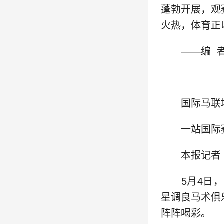
蓬勃开展，观
火热，体育正
——编 
国际马联场
一站国际赛
本报记者 
5月4日，2
星调良马术俱
阵阵喝彩。