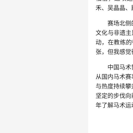
禾、吴晶晶、
赛场北侧的
文化与非遗主
动，在教练的
张，但我感觉
中国马术协
从国内马术赛
与热度持续攀
坚定的步伐向
年了解马术运