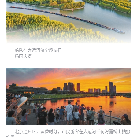
船队在大运河济宁段航行。
杨国庆摄
北京通州区，黄昏时分，市民游客在大运河千荷泻露桥上拍摄