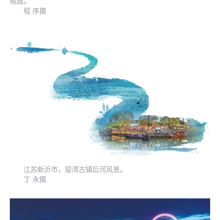
晚霞。
程 序摄
江苏新沂市，窑湾古镇后河风景。
丁 永摄