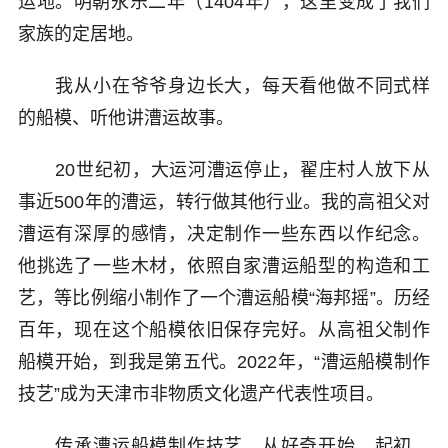
运地。明朝永乐二年（1404年），这里变成了我们
家族的定居地。
我从小在爷爷身边长大，每天看他做不同式样
的船模、听他讲漕运故事。
20世纪初，大运河漕运停止，翟庄村人放下从
事近500年的漕运，转行做其他行业。我的高祖父对
漕运有深厚的感情，决定制作一些东西以作纪念。
他挑选了一些木材，依照自家漕运船型的构造和工
艺，等比例缩小制作了一个漕运船模“海邦摇”。历经
百年，现在这个船模依旧保存完好。从高祖父制作
船模开始，到我是第五代。2022年，“漕运船模制作
技艺”成为天津市非物质文化遗产代表性项目。
传承漕运船模制作技艺，从好奇开始。起初，