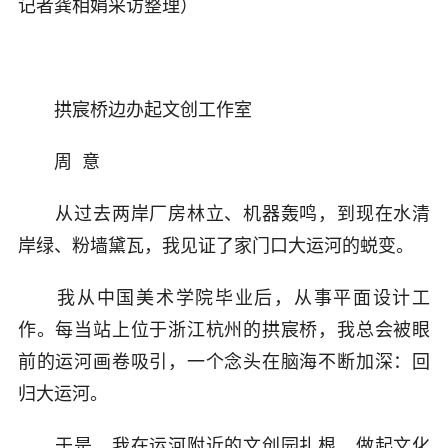
记者龚相娟采访整理）
拱宸桥边办起文创工作室
周 意
从过去两岸厂房林立、机器轰鸣，到现在水清
岸绿、粉墙黛瓦，我见证了家门口大运河的蜕变。
我从中国美术学院毕业后，从事平面设计工
作。每当站上位于浙江杭州的拱宸桥，我总会被眼
前的运河画卷吸引，一个念头在脑海不断加深：回
归大运河。
于是，我在运河附近的文创园扎根，做起文化