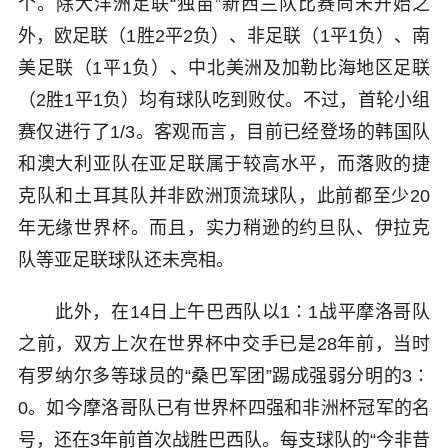
个。除大洋洲足联“独苗”新西兰队比赛尚未开始之
外，欧足联（1胜2平2负）、非足联（1平1负）、南
美足联（1平1负）、中北美洲及加勒比海地区足联
（2胜1平1负）均有球队吃到败仗。不过，首轮小组
赛仅进行了1/3。客观而言，目前已经登场的韩国队
和澳大利亚队在亚足联属于较高水平，而落败的捷
克队和土耳其队并非欧洲顶流球队，此前都至少20
年无缘世界杯。而且，实力稍逊的约旦队、伊拉克
队等亚足联球队还未亮相。
此外，在14日上午巴西队以1∶1战平摩洛哥队
之前，双方上次在世界杯中交手已是28年前，当时
有罗纳尔多等球员的“桑巴军团”踢成强弱分明的3∶
0。如今摩洛哥队已有世界杯四强和非洲杯冠军的名
号，还在3年前首次战胜巴西队。每支球队的“今非昔