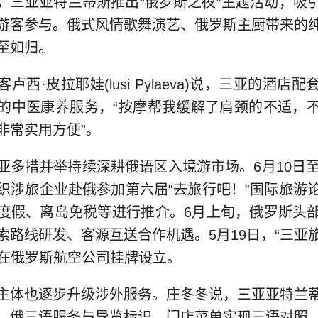
，三亚亚特兰蒂斯推出“俄罗斯之夜”主题活动，吸
游客参与。俄式风情歌舞演艺、俄罗斯主厨带来的
至如归。
卢西·皮拉耶娃(lusi Pylaeva)说，三亚的酒店
的中医康养服务，“按摩帮我缓解了肩颈的不适，
非常实用方便”。
亚多措并举持续深耕俄语区入境游市场。6月10日至
织涉旅企业赴俄参加第六届“去旅行吧！”国际旅游
度假、离岛免税等进行推介。6月上旬，俄罗斯头
索路线研发、客源互送合作机遇。5月19日，“三亚
站”在俄罗斯航空公司挂牌设立。
主体也逐步升级涉外服务。庄冬冬说，三亚亚特兰
、俄三语服务与导览标识，门店菜单实现三语对照