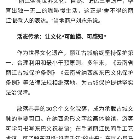
“丽江坐拥世界文化、自然、记忆三重遗产，孕
育出独一无二的咖啡慢生活，这正是‘舍不得的丽
江’最动人的表达。”当地商户刘永乐说。
活态传承：让文化“可触摸、可感知”
作为世界文化遗产，丽江古城始终坚持保护第
一、合理利用和最小干预原则。多年来，《云南省
丽江古城保护条例》《云南省纳西族东巴文化保护
条例》等法律法规相继落地，为古城保护提供坚实
法治保障。
散落巷弄的30余个文化院落，成为承载古城文
脉的重要窗口。在纳西象形文字绘画体验馆，游客
可学习书写东巴文祝福语；在手道丽江民间手工艺
术馆，可了解东巴纸“纸寿千年”的由来；在同心阜马