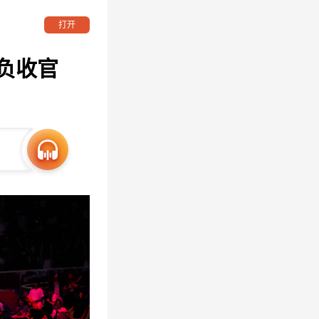
打开
3负收官