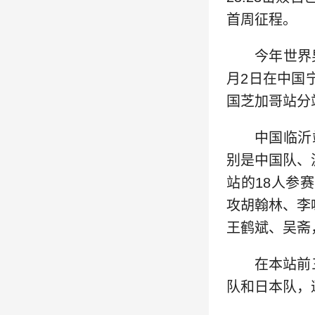
首周征程。
今年世界
月2日在中国
国芝加哥站分
中国临沂
别是中国队、
站的18人参
攻胡翰林、李
王鹤斌、吴斋
在本站前
队和日本队，