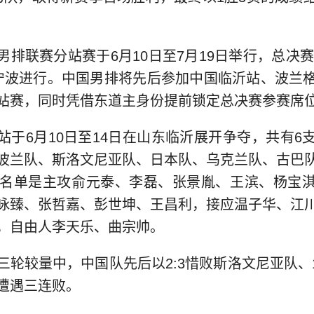
男排联赛分站赛于6月10日至7月19日举行，总决赛
宁波进行。中国男排将先后参加中国临沂站、波兰
站赛，同时凭借东道主身份提前锁定总决赛参赛席
站于6月10日至14日在山东临沂展开争夺，共有6
波兰队、斯洛文尼亚队、日本队、乌克兰队、古巴
赛名单是主攻俞元泰、李磊、张景胤、王滨、杨宝
咏臻、张哲嘉、彭世坤、王昌利，接应温子华、江
，自由人李天乐、曲宗帅。
三轮较量中，中国队先后以2:3惜败斯洛文尼亚队、1
遭遇三连败。