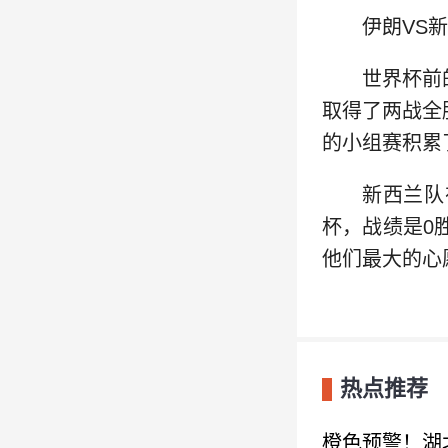
伊朗VS
世界杯前
取得了两战全
的小组赛积累
新西兰队
杯，战绩是0
他们最大的心
热点推荐
橙色预警！湖