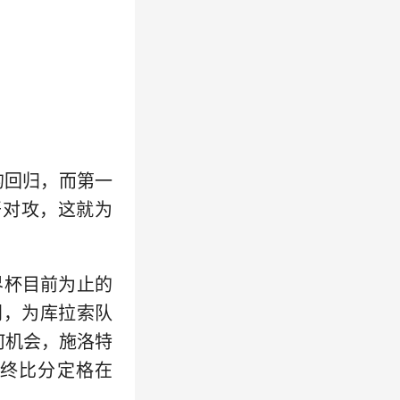
的回归，而第一
开对攻，这就为
界杯目前为止的
门，为库拉索队
何机会，施洛特
终比分定格在