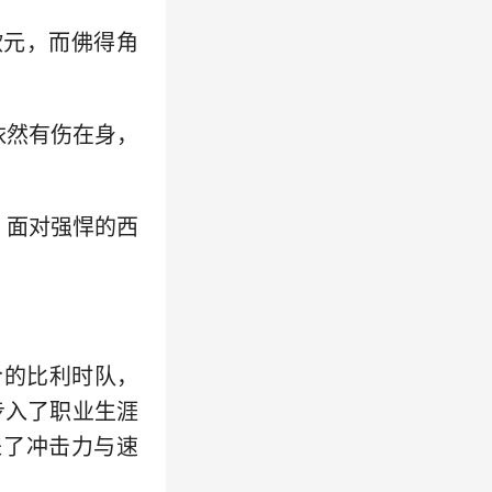
欧元，而佛得角
依然有伤在身，
。面对强悍的西
今的比利时队，
步入了职业生涯
来了冲击力与速