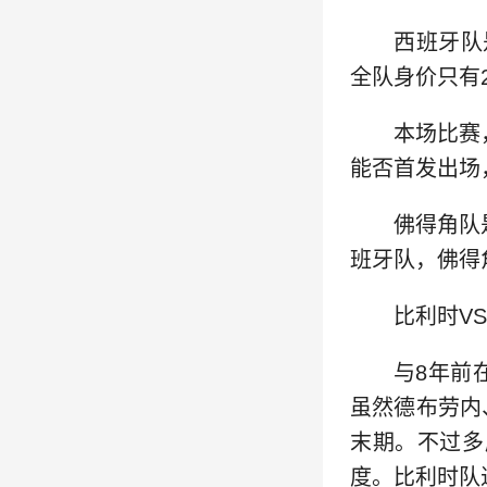
西班牙队
全队身价只有2
本场比赛
能否首发出场
佛得角队
班牙队，佛得
比利时V
与8年前
虽然德布劳内
末期。不过多
度。比利时队