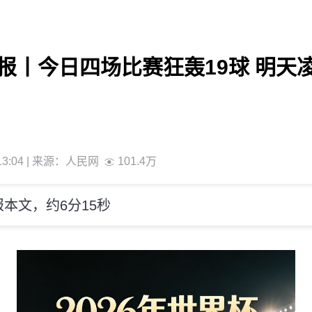
报丨今日四场比赛狂轰19球 明天
3:04
| 来源：
人民网
101.4万
本文，约6分15秒