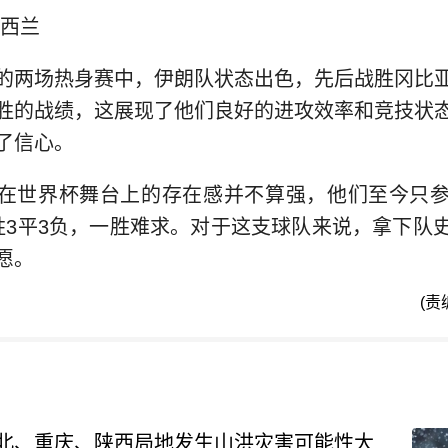
新西兰
的两场热身赛中，伊朗队状态出色，先后战胜冈比
胜的战绩，这展现了他们良好的进攻效率和竞技状
了信心。
在世界杯舞台上的存在感并不算强，他们至今只
胜3平3负，一胜难求。对于这支球队来说，拿下队
愿。
(责
北、重庆、陕西局地发生山洪灾害可能性大