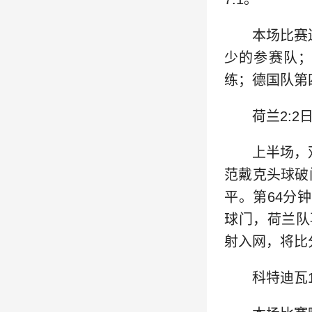
本场比赛
少的参赛队；
练；德国队第
荷兰2:2
上半场，
范戴克头球破
平。第64分
球门，荷兰队
射入网，将比
科特迪瓦1