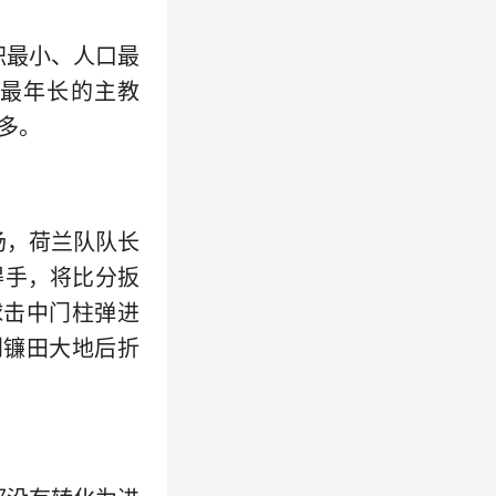
积最小、人口最
上最年长的主教
多。
场，荷兰队队长
得手，将比分扳
球击中门柱弹进
到镰田大地后折