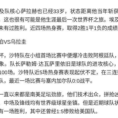
及队核心萨拉赫也已经33岁，状态距离他当年斩
，这也很有可能是他生涯最后一次世界杯之旅。埃
未有过胜利。近四场热身赛，取得2胜1平1负的成绩
伯VS乌拉圭
杯，沙特队在小组首场比赛中便爆冷击败阿根廷队
象。队长萨勒姆·达瓦萨里依旧是球队的进攻核心
100场。沙特队近5场热身赛表现起伏不定，在三连败
队，最近一场比赛与塞内加尔队0:0战平。
一直以来都是南美足坛劲旅，他们技术出众，拼抢
、中场及锋线均有世界级球星坐镇。但是近期球队
有一场胜利，其中还曾经1:5惨败给美国队。