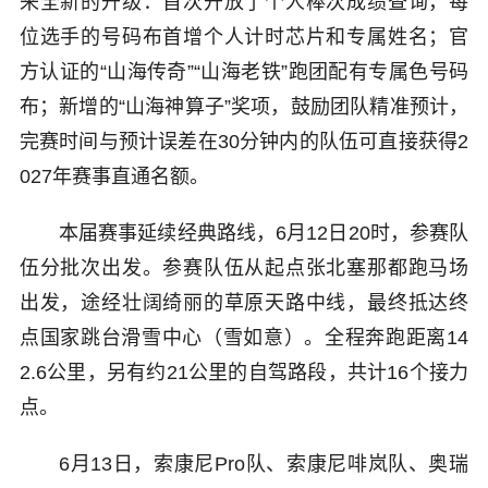
来全新的升级：首次开放了个人棒次成绩查询，每
位选手的号码布首增个人计时芯片和专属姓名；官
方认证的“山海传奇”“山海老铁”跑团配有专属色号码
布；新增的“山海神算子”奖项，鼓励团队精准预计，
完赛时间与预计误差在30分钟内的队伍可直接获得2
027年赛事直通名额。
本届赛事延续经典路线，6月12日20时，参赛队
伍分批次出发。参赛队伍从起点张北塞那都跑马场
出发，途经壮阔绮丽的草原天路中线，最终抵达终
点国家跳台滑雪中心（雪如意）。全程奔跑距离14
2.6公里，另有约21公里的自驾路段，共计16个接力
点。
6月13日，索康尼Pro队、索康尼啡岚队、奥瑞